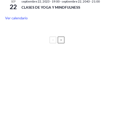
septiembre 22, 2023 - 19:00
-
septiembre 22, 2043 - 21:00
SEP
22
CLASES DE YOGA Y MINDFULNESS
Ver calendario
Festival Vive Latino 2025
Vive Latino Gastronómico
BIRRAGOZA 2024. Festival de cerveza artesana de
Zaragoza