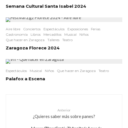
Semana Cultural Santa Isabel 2024
Aire libre
Conciertos
Espectáculos
Exposiciones
Ferias
Gastronomía
Libros
Mercadillos
Musical
Niños
Que hacer en Zaragoza
Talleres
Teatro
Zaragoza Florece 2024
Espectáculos
Musical
Niños
Que hacer en Zaragoza
Teatro
Palafox a Escena
Anterior
¿Quieres saber más sobre panes?