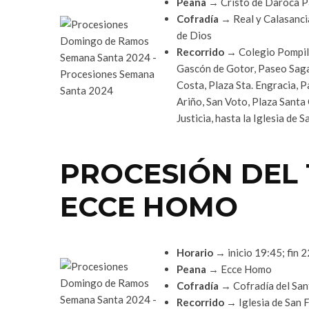
Peana
→ Cristo de Daroca Pa
Cofradía
→ Real y Calasancia
de Dios
Recorrido
→ Colegio Pompili
Gascón de Gotor, Paseo Sagas
Costa, Plaza Sta. Engracia, 
Ariño, San Voto, Plaza Santa 
Justicia, hasta la Iglesia de 
PROCESIÓN DEL
ECCE HOMO
Horario
→ inicio 19:45; fin 
Peana
→ Ecce Homo
Cofradía
→ Cofradía del San
Recorrido
→ Iglesia de San Fe