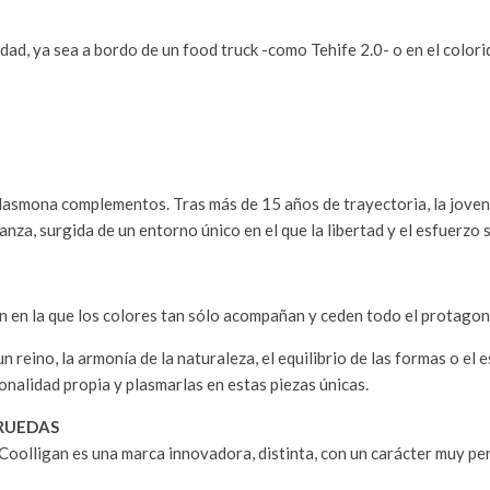
idad, ya sea a bordo de un food truck -como Tehife 2.0- o en el colori
 Masmona complementos. Tras más de 15 años de trayectoria, la jov
nza, surgida de un entorno único en el que la libertad y el esfuerzo
ón en la que los colores tan sólo acompañan y ceden todo el protagon
un reino, la armonía de la naturaleza, el equilibrio de las formas o e
nalidad propia y plasmarlas en estas piezas únicas.
 RUEDAS
Coolligan es una marca innovadora, distinta, con un carácter muy pe