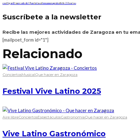
coolligan
El mercado del Puerto
lavalle
masmona
proko
thife 2.0
zurivu
Suscríbete a la newsletter
Recibe las mejores actividades de Zaragoza en tu ema
[mailpoet_form id="1"]
Relacionado
Conciertos
Musical
Que hacer en Zaragoza
Festival Vive Latino 2025
Aire libre
Conciertos
Espectáculos
Gastronomía
Que hacer en Zaragoza
Vive Latino Gastronómico