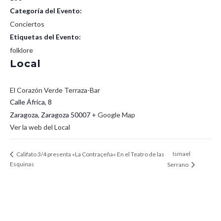
Categoría del Evento:
Conciertos
Etiquetas del Evento:
folklore
Local
El Corazón Verde Terraza-Bar
Calle África, 8
Zaragoza
,
Zaragoza
50007
+ Google Map
Ver la web del Local
Ismael
Califato 3/4 presenta «La Contraçeña« En el Teatro de las
Esquinas
Serrano