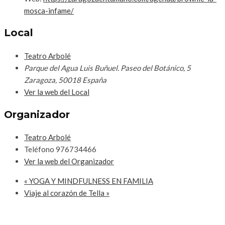
mosca-infame/
Local
Teatro Arbolé
Parque del Agua Luis Buñuel. Paseo del Botánico, 5
Zaragoza
,
50018
España
Ver la web del Local
Organizador
Teatro Arbolé
Teléfono
976734466
Ver la web del Organizador
«
YOGA Y MINDFULNESS EN FAMILIA
Viaje al corazón de Tella
»