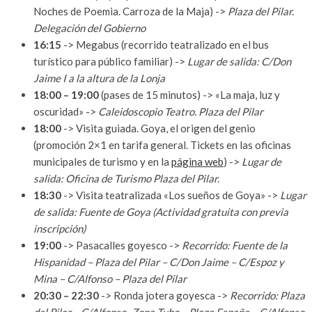
Noches de Poemia. Carroza de la Maja) ->
Plaza del Pilar.
Delegación del Gobierno
16:15
-> Megabus (recorrido teatralizado en el bus
turístico para público familiar) ->
Lugar de salida: C/Don
Jaime I a la altura de la Lonja
18:00 – 19:00
(pases de 15 minutos) -> «La maja, luz y
oscuridad» ->
Caleidoscopio Teatro. Plaza del Pilar
18:00
-> Visita guiada. Goya, el origen del genio
(promoción 2×1 en tarifa general. Tickets en las oficinas
municipales de turismo y en la
página web
) ->
Lugar de
salida: Oficina de Turismo Plaza del Pilar.
18:30
-> Visita teatralizada «Los sueños de Goya» ->
Lugar
de salida: Fuente de Goya (Actividad gratuita con previa
inscripción)
19:00
-> Pasacalles goyesco ->
Recorrido: Fuente de la
Hispanidad – Plaza del Pilar – C/Don Jaime – C/Espoz y
Mina – C/Alfonso – Plaza del Pilar
20:30 – 22:30
-> Ronda jotera goyesca ->
Recorrido: Plaza
del Pilar – C/Alfonso- Zona Tubo – Plaza España – C/Alfonso