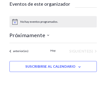
t
Eventos de este organizador
e
No hay eventos programados.
A
v
i
Próximamente
s
o
S
e
Hoy
EVENTOS
Eventos
SIGUIENTE(S)
anterior(es)
l
e
c
SUSCRIBIRSE AL CALENDARIO
c
i
o
n
a
r
f