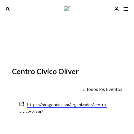
Centro Cívico Oliver
« Todos los Eventos
W
https://zaragenda.com/organizador/centro-
e
civico-oliver/
b
s
i