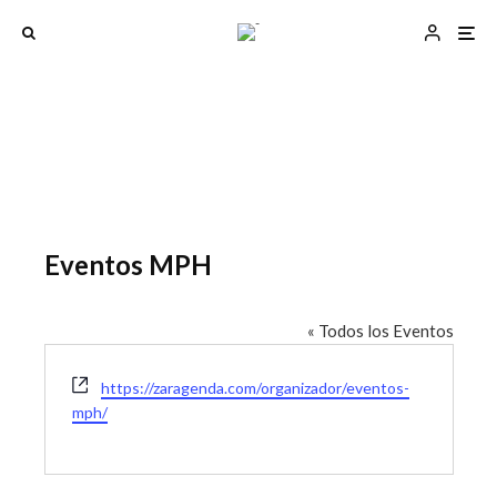
Eventos MPH
« Todos los Eventos
W
https://zaragenda.com/organizador/eventos-
e
mph/
b
s
i