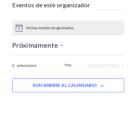
t
Eventos de este organizador
e
No hay eventos programados.
A
v
i
Próximamente
s
o
S
e
Hoy
EVENTOS
Eventos
SIGUIENTE(S)
anterior(es)
l
e
c
SUSCRIBIRSE AL CALENDARIO
c
i
o
n
a
r
f