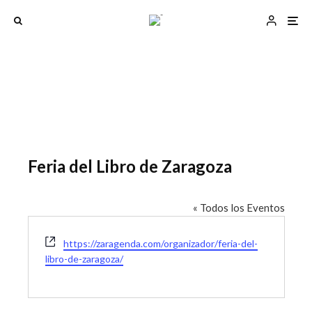
Feria del Libro de Zaragoza
« Todos los Eventos
W
https://zaragenda.com/organizador/feria-del-
e
libro-de-zaragoza/
b
s
i