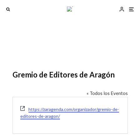
Gremio de Editores de Aragón
« Todos los Eventos
W
https://zaragenda.com/organizador/gremio-de-
e
editores-de-aragon/
b
s
i