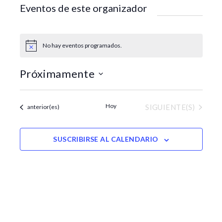
t
Eventos de este organizador
e
No hay eventos programados.
A
v
i
Próximamente
s
o
S
e
Hoy
EVENTOS
Eventos
SIGUIENTE(S)
anterior(es)
l
e
c
SUSCRIBIRSE AL CALENDARIO
c
i
o
n
a
r
f