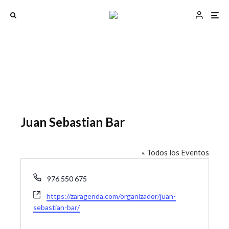
Juan Sebastian Bar
« Todos los Eventos
T
976 550 675
e
W
https://zaragenda.com/organizador/juan-
l
e
sebastian-bar/
é
b
f
s