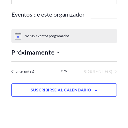
i
t
Eventos de este organizador
e
No hay eventos programados.
A
v
i
Próximamente
s
o
S
e
Hoy
EVENTOS
Eventos
SIGUIENTE(S)
anterior(es)
l
e
c
SUSCRIBIRSE AL CALENDARIO
c
i
o
n
a