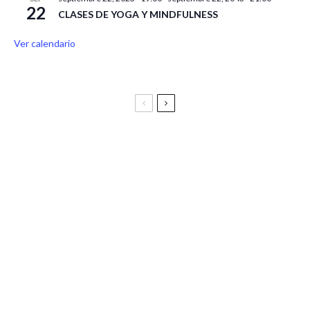
22
CLASES DE YOGA Y MINDFULNESS
Ver calendario
Festival Vive Latino 2025
Vive Latino Gastronómico
BIRRAGOZA 2024. Festival de cerveza artesana de
Zaragoza