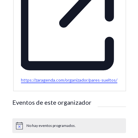
W
https://zaragenda.com/organizador/pares-sueltos/
e
b
s
Eventos de este organizador
i
t
e
No hay eventos programados.
A
v
i