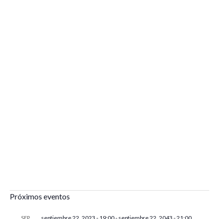
Próximos eventos
septiembre 22, 2023 - 19:00
-
septiembre 22, 2043 - 21:00
SEP