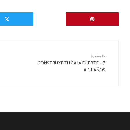
o
Siguiente
CONSTRUYE TU CAJA FUERTE – 7
A 11 AÑOS