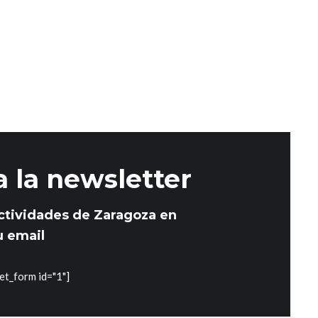
v
n
i
d
s
e
t
a
v
s
i
d
s
a la newsletter
e
E
t
ctividades de Zaragoza en
v
u email
a
e
s
et_form id="1"]
n
t