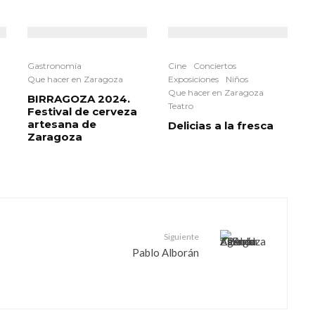
Gastronomía
Cine
Conciertos
Que hacer en Zaragoza
Exposiciones
Niños
Que hacer en Zaragoza
BIRRAGOZA 2024.
Teatro
Festival de cerveza
artesana de
Delicias a la fresca
Zaragoza
Siguiente
Pablo Alborán