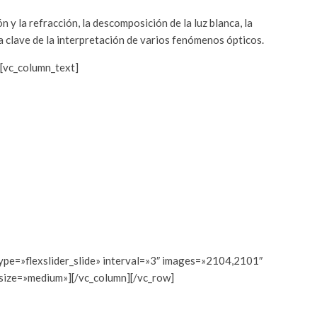
ón y la refracción, la descomposición de la luz blanca, la
la clave de la interpretación de varios fenómenos ópticos.
[vc_column_text]
type=»flexslider_slide» interval=»3″ images=»2104,2101″
_size=»medium»][/vc_column][/vc_row]