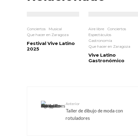
Conciertos
Musical
Aire libre
Conciertos
Que hacer en Zaragoza
Espectáculos
Gastronomía
Festival Vive Latino
Que hacer en Zaragoza
2025
Vive Latino
Gastronómico
Anterior
Taller de dibujo de moda con
rotuladores