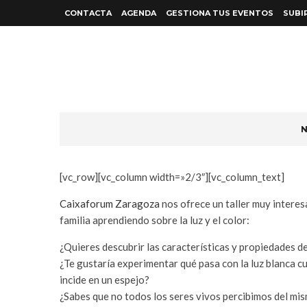
CONTACTA
AGENDA
GESTIONA TUS EVENTOS
SUBI
Que hacer en Zaragoza
Talleres
Taller Luz y Color 
N
[vc_row][vc_column width=»2/3″][vc_column_text]
Caixaforum Zaragoza
nos ofrece un taller muy interes
familia aprendiendo sobre la luz y el color:
¿Quieres descubrir las características y propiedades de 
¿Te gustaría experimentar qué pasa con la luz blanca c
incide en un espejo?
¿Sabes que no todos los seres vivos percibimos del mi