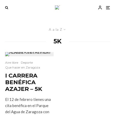
A a la Z
5K
Aire libre
Deporte
Que hacer en Zaragoza
I CARRERA
BENÉFICA
AZAJER – 5K
El 12 de febrero tienes una
cita benéfica en el Parque
del Agua de Zaragoza con