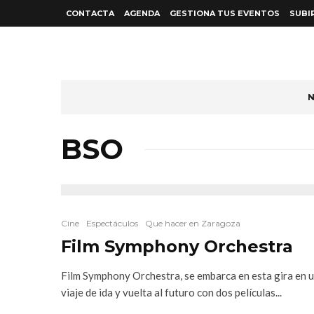
CONTACTA
AGENDA
GESTIONA TUS EVENTOS
SUBI
N
BSO
Cine
Espectáculos
Que hacer en Zaragoza
Film Symphony Orchestra
Film Symphony Orchestra, se embarca en esta gira en 
viaje de ida y vuelta al futuro con dos películas...