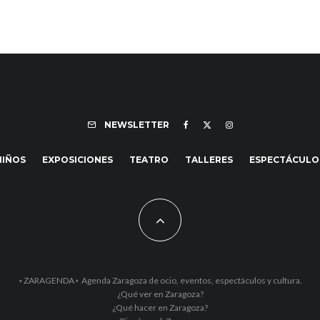
NEWSLETTER
NIÑOS
EXPOSICIONES
TEATRO
TALLERES
ESPECTÁCULO
⋆ZARAGENDA⋆ Agenda Zaragoza de ocio, eventos, espectáculos y cultura.
¿Qué ver en Zaragoza?
¿Qué hacer en Zaragoza?