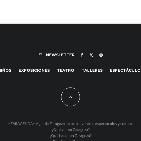
NEWSLETTER
NIÑOS
EXPOSICIONES
TEATRO
TALLERES
ESPECTÁCULO
⋆ZARAGENDA⋆ Agenda Zaragoza de ocio, eventos, espectáculos y cultura.
¿Qué ver en Zaragoza?
¿Qué hacer en Zaragoza?