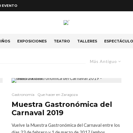
R EVENTO
IÑOS
EXPOSICIONES
TEATRO
TALLERES
ESPECTÁCUL
Más Antiguo
Gastronomía
Que hacer en Zaragoza
Muestra Gastronómica del
Carnaval 2019
Vuelve la Muestra Gastronómica del Carnaval entre los
días 23 de febrero y 1 de marzo de 2017 (ambos