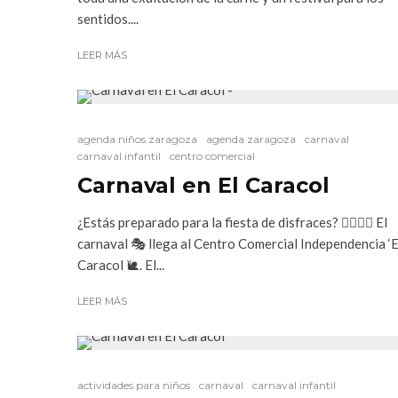
sentidos....
LEER MÁS
agenda niños zaragoza
agenda zaragoza
carnaval
carnaval infantil
centro comercial
Carnaval en El Caracol
¿Estás preparado para la fiesta de disfraces? 🦸‍♂️🦸‍♀️ El
carnaval 🎭 llega al Centro Comercial Independencia ‘E
Caracol 🐌. El...
LEER MÁS
actividades para niños
carnaval
carnaval infantil