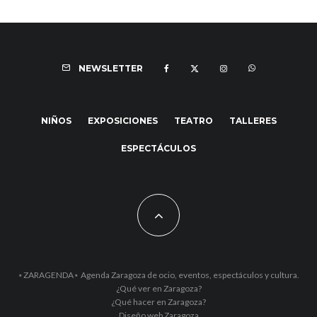
NEWSLETTER
NIÑOS
EXPOSICIONES
TEATRO
TALLERES
ESPECTÁCULOS
⋆ZARAGENDA⋆ Agenda Zaragoza de ocio, eventos, espectáculos y cultura.
¿Qué ver en Zaragoza?
¿Qué hacer en Zaragoza?
Diseño web Zaragoza