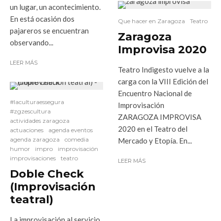
un lugar, un acontecimiento.
En está ocasión dos
Que hacer en Zaragoza
Teatro
pajareros se encuentran
Zaragoza
observando...
Improvisa 2020
LEER MÁS
Teatro Indigesto vuelve a la
carga con la VIII Edición del
Encuentro Nacional de
#laculturaessegura
Improvisación
#zgzescultura
ZARAGOZA IMPROVISA
actividades zaragoza
2020 en el Teatro del
actuaciones
agenda eventos
agenda zaragoza
comedia
Mercado y Etopía. En...
humor
impro
improvisación
improvisaciones
teatro
LEER MÁS
Doble Check
(Improvisación
teatral)
La improvisación al servicio