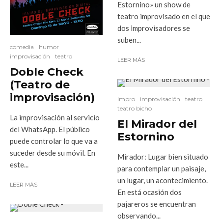
Estornino» un show de
teatro improvisado en el que
dos improvisadores se
suben...
comedia
humor
improvisación
teatro
LEER MÁS
Doble Check
(Teatro de
improvisación)
impro
improvisación
teatro
teatro bicho
La improvisación al servicio
El Mirador del
del WhatsApp. El público
Estornino
puede controlar lo que va a
suceder desde su móvil. En
Mirador: Lugar bien situado
este...
para contemplar un paisaje,
un lugar, un acontecimiento.
LEER MÁS
En está ocasión dos
pajareros se encuentran
observando...