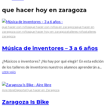
que hacer hoy en zaragoza
que hacer con niños
que hacer con niños en zaragoza
que hacer en
zaragoza con niños
que hacer hoy en zaragoza
talleres niños
talleres
zaragoza
Música de inventores – 3 a 6 años
¿Músicos o inventores? ¡No hay por qué elegir! En esta edición
de los talleres de inventores nuestros alumnos aprenderán a...
LEER MÁS
Aire libre
Deporte
Que hacer en Zaragoza
Zaragoza Is Bike