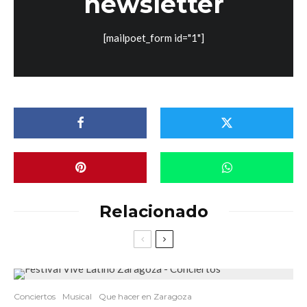
newsletter
[mailpoet_form id="1"]
Relacionado
Conciertos
Musical
Que hacer en Zaragoza