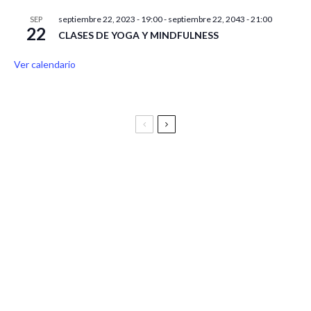
septiembre 22, 2023 - 19:00
-
septiembre 22, 2043 - 21:00
SEP
22
CLASES DE YOGA Y MINDFULNESS
Ver calendario
Festival Vive Latino 2025
Vive Latino Gastronómico
BIRRAGOZA 2024. Festival de cerveza artesana de