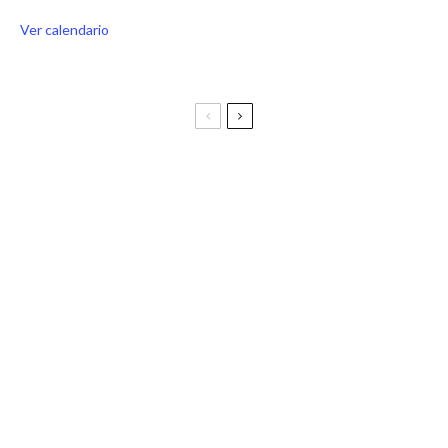
Ver calendario
Festival Vive Latino 2025
Vive Latino Gastronómico
BIRRAGOZA 2024. Festival de cerveza artesana de
Zaragoza