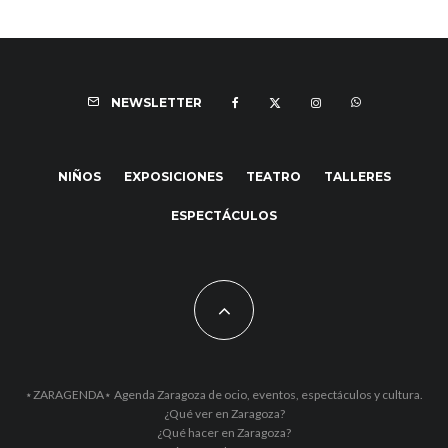
NEWSLETTER
NIÑOS
EXPOSICIONES
TEATRO
TALLERES
ESPECTÁCULOS
⋆ZARAGENDA⋆ Agenda Zaragoza de ocio, eventos, espectáculos y cultura.
¿Qué ver en Zaragoza?
¿Qué hacer en Zaragoza?