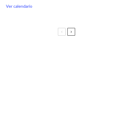
Ver calendario
Festival Vive Latino 2025
Vive Latino Gastronómico
BIRRAGOZA 2024. Festival de cerveza artesana de
Zaragoza