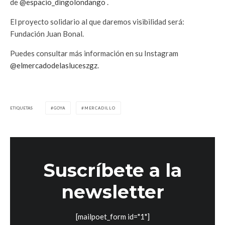
de
@espacio_dingolondango
.
El proyecto solidario al que daremos visibilidad será:
Fundación Juan Bonal.
Puedes consultar más información en su Instagram
@elmercadodelasluceszgz
.
ETIQUETAS
GOYA
MERCADILLO
Suscríbete a la
newsletter
[mailpoet_form id="1"]