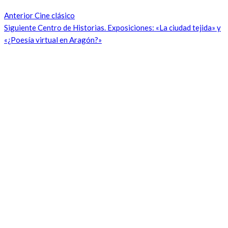
Anterior
Cine clásico
Siguiente
Centro de Historias. Exposiciones: «La ciudad tejida» y
«¿Poesía virtual en Aragón?»