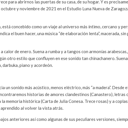
ece para abrirnos las puertas de su casa, de su hogar. Y es precisam
en octubre y noviembre de 2021 en el Estudio Luna Nueva de Zaragoza
, está concebido como un viaje al universo más íntimo, cercano y pe
dica el buen hacer, una música “de elaboración lenta”, macerada, sin 
e a calor de enero. Suena a rumba y a tangos con armonías arabescas,,
n otro estilo que confluyen en ese sonido tan chinachanero. Suenan 
ín, darbuka, piano y acordeón.
cia un sonido más acústico, menos eléctrico, más “a madera”. Desde el
encontraremos historias de amores clandestinos (Canastero), letras
a la memoria histórica (Carta de Julia Conesa. Trece rosas) y a coplas
 aprendido al volver la vista atrás.
ajos anteriores así como algunas de sus peculiares versiones, siempr