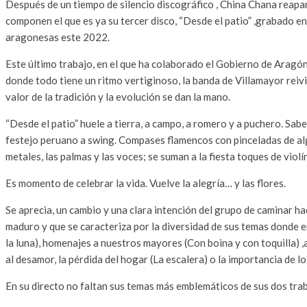
Después de un tiempo de silencio discográfico , China Chana reapar
componen el que es ya su tercer disco, “Desde el patio” ,grabado 
aragonesas este 2022.
Este último trabajo, en el que ha colaborado el Gobierno de Aragón
donde todo tiene un ritmo vertiginoso, la banda de Villamayor reivin
valor de la tradición y la evolución se dan la mano.
“Desde el patio” huele a tierra, a campo, a romero y a puchero. Sab
festejo peruano a swing. Compases flamencos con pinceladas de algú
metales, las palmas y las voces; se suman a la fiesta toques de viol
Es momento de celebrar la vida. Vuelve la alegría… y las flores.
Se aprecia, un cambio y una clara intención del grupo de caminar ha
maduro y que se caracteriza por la diversidad de sus temas donde 
la luna), homenajes a nuestros mayores (Con boina y con toquilla) ,
al desamor, la pérdida del hogar (La escalera) o la importancia de lo
En su directo no faltan sus temas más emblemáticos de sus dos trab