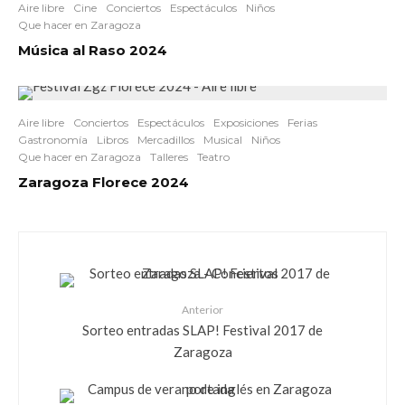
Aire libre
Cine
Conciertos
Espectáculos
Niños
Que hacer en Zaragoza
Música al Raso 2024
Aire libre
Conciertos
Espectáculos
Exposiciones
Ferias
Gastronomía
Libros
Mercadillos
Musical
Niños
Que hacer en Zaragoza
Talleres
Teatro
Zaragoza Florece 2024
Anterior
Sorteo entradas SLAP! Festival 2017 de
Zaragoza