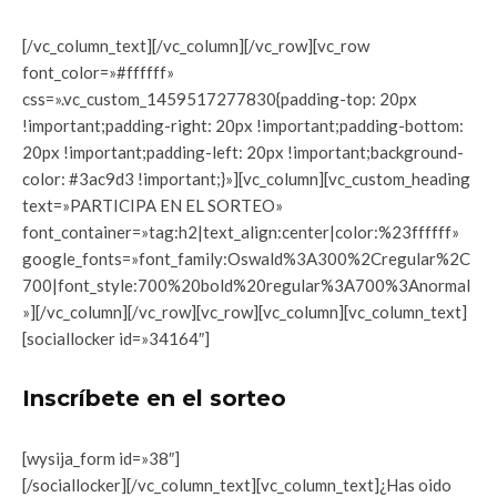
[/vc_column_text][/vc_column][/vc_row][vc_row
font_color=»#ffffff»
css=».vc_custom_1459517277830{padding-top: 20px
!important;padding-right: 20px !important;padding-bottom:
20px !important;padding-left: 20px !important;background-
color: #3ac9d3 !important;}»][vc_column][vc_custom_heading
text=»PARTICIPA EN EL SORTEO»
font_container=»tag:h2|text_align:center|color:%23ffffff»
google_fonts=»font_family:Oswald%3A300%2Cregular%2C
700|font_style:700%20bold%20regular%3A700%3Anormal
»][/vc_column][/vc_row][vc_row][vc_column][vc_column_text]
[sociallocker id=»34164″]
Inscríbete en el sorteo
[wysija_form id=»38″]
[/sociallocker][/vc_column_text][vc_column_text]¿Has oido