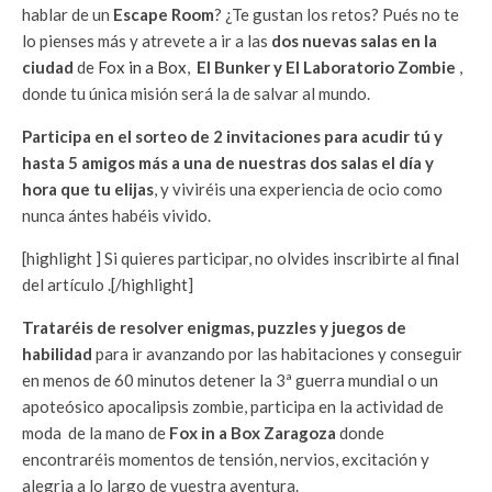
hablar de un
Escape Room
? ¿Te gustan los retos? Pués no te
lo pienses más y atrevete a ir a las
dos nuevas salas en la
ciudad
de
Fox in a Box
,
El Bunker y El Laboratorio Zombie
,
donde tu única misión será la de salvar al mundo.
Participa en el sorteo de 2 invitaciones para acudir tú y
hasta 5 amigos más a una de nuestras dos salas el día y
hora que tu elijas
, y viviréis una experiencia de ocio como
nunca ántes habéis vivido.
[highlight ] Si quieres participar, no olvides inscribirte al final
del artículo .[/highlight]
Trataréis de resolver enigmas, puzzles y juegos de
habilidad
para ir avanzando por las habitaciones y conseguir
en menos de 60 minutos detener la 3ª guerra mundial o un
apoteósico apocalipsis zombie, participa en la actividad de
moda de la mano de
Fox in a Box Zaragoza
donde
encontraréis momentos de tensión, nervios, excitación y
alegria a lo largo de vuestra aventura.