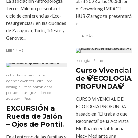
L a asociación Antropología
abril 2023 a las 20.30h en
Tercer Milenio presenta el
el Coworking IMPACT
ciclo de conferencias «Eco-
HUB-Zaragoza, presentará
resurgencias» en las ciudades
el...
de Zaragoza, Turín, Trieste y
LEER MÁS
Génova:...
LEER MÁS
ecología
Salud
Curso Vivencial
actividades para niños
de 🍃ECOLOGÍA
agenda eventos
aire libre
PROFUNDA🍃
ecología
medioambiente
peques
zaragoza florece
zgz con niños
CURSO VIVENCIAL DE
ECOLOGÍA PROFUNDA
EXCURSIÓN a
basado en “El trabajo que
Rueda de Jalón
Reconecta” de la Activista
– Ojos de Pontil.
Medioambiental Joanna
Macy Mediante una
En el entorno de las familias y