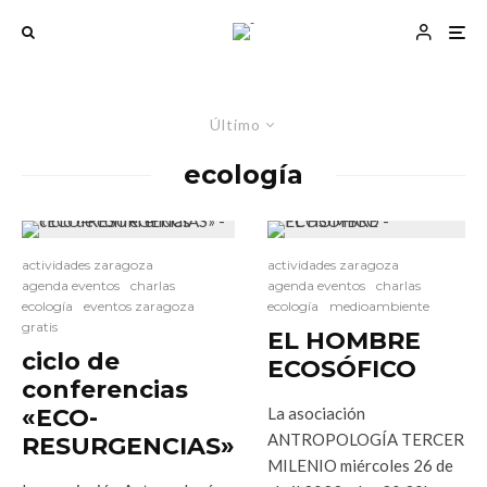
Último
ecología
actividades zaragoza
actividades zaragoza
agenda eventos
charlas
agenda eventos
charlas
ecología
eventos zaragoza
ecología
medioambiente
gratis
EL HOMBRE
ciclo de
ECOSÓFICO
conferencias
«ECO-
La asociación
ANTROPOLOGÍA TERCER
RESURGENCIAS»
MILENIO miércoles 26 de