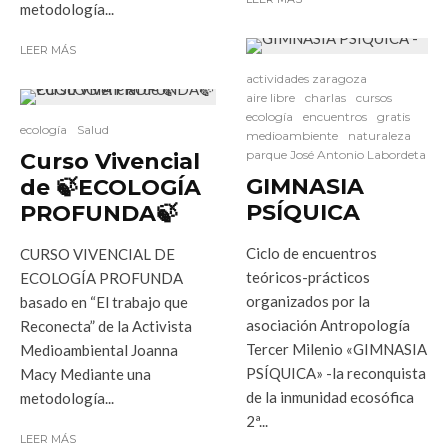
metodología...
LEER MÁS
actividades zaragoza
aire libre
charlas
cursos
ecología
encuentros
gratis
ecología
Salud
medioambiente
naturaleza
parque José Antonio Labordeta
Curso Vivencial
GIMNASIA
de 🍃ECOLOGÍA
PSÍQUICA
PROFUNDA🍃
Ciclo de encuentros
CURSO VIVENCIAL DE
teóricos-prácticos
ECOLOGÍA PROFUNDA
organizados por la
basado en “El trabajo que
asociación Antropología
Reconecta” de la Activista
Tercer Milenio «GIMNASIA
Medioambiental Joanna
PSÍQUICA» -la reconquista
Macy Mediante una
de la inmunidad ecosófica
metodología...
2ª...
LEER MÁS