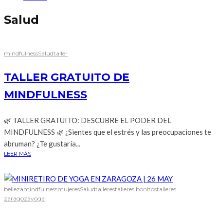
Salud
mindfulness
Salud
taller
TALLER GRATUITO DE
MINDFULNESS
🌿 TALLER GRATUITO: DESCUBRE EL PODER DEL
MINDFULNESS 🌿 ¿Sientes que el estrés y las preocupaciones te
abruman? ¿Te gustaría...
LEER MÁS
belleza
mindfulness
mujeres
Salud
talleres
talleres bonitos
talleres
zaragoza
yoga