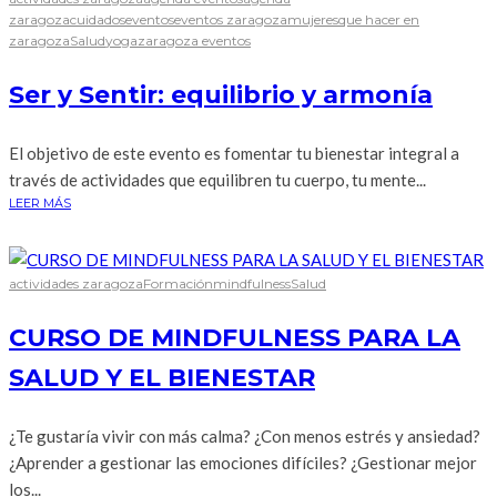
zaragoza
cuidados
eventos
eventos zaragoza
mujeres
que hacer en
zaragoza
Salud
yoga
zaragoza eventos
Ser y Sentir: equilibrio y armonía
El objetivo de este evento es fomentar tu bienestar integral a
través de actividades que equilibren tu cuerpo, tu mente...
LEER MÁS
actividades zaragoza
Formación
mindfulness
Salud
CURSO DE MINDFULNESS PARA LA
SALUD Y EL BIENESTAR
¿Te gustaría vivir con más calma? ¿Con menos estrés y ansiedad?
¿Aprender a gestionar las emociones difíciles? ¿Gestionar mejor
los...