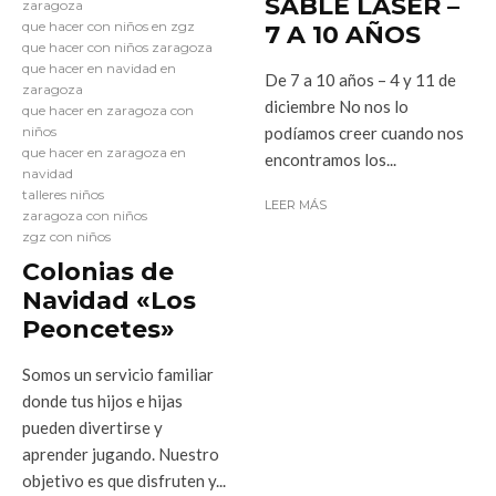
SABLE LÁSER –
zaragoza
que hacer con niños en zgz
7 A 10 AÑOS
que hacer con niños zaragoza
que hacer en navidad en
De 7 a 10 años – 4 y 11 de
zaragoza
diciembre No nos lo
que hacer en zaragoza con
niños
podíamos creer cuando nos
que hacer en zaragoza en
encontramos los...
navidad
talleres niños
LEER MÁS
zaragoza con niños
zgz con niños
Colonias de
Navidad «Los
Peoncetes»
Somos un servicio familiar
donde tus hijos e hijas
pueden divertirse y
aprender jugando. Nuestro
objetivo es que disfruten y...