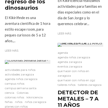
regreso de los
En Kikiriciencia realizamos
actividades para familias en
dinosaurios
días especiales como en el
El Kikirifinde es una
día de San Jorge y lo
aventura científica de 1 hora
queremos celebrar...
estilo escape room, para
LEER MÁS
peques curiosos de 5 a 12
años,...
LEER MÁS
agenda
agenda niños zaragoza
agenda zaragoza
eventos zaragoza
actividades para niños
que hacer con niños en
actividades zaragoza
zaragoza
agenda niños zaragoza
que hacer con niños en zgz
campus niños
talleres niños
talleres zaragoza
campus semana santa
DETECTOR DE
ciencia
Colonias
colonias niños
kikiriciencia
METALES – 7 A
Niñas
niños
niños zaragoza
11 AÑOS
planes con niños