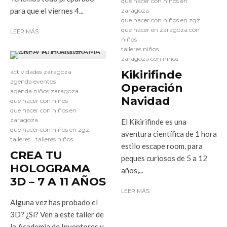
que hacer con niños en
para que el viernes 4...
zaragoza
que hacer con niños en zgz
que hacer en zaragoza con
LEER MÁS
niños
talleres niños
zaragoza con niños
actividades zaragoza
Kikirifinde
agenda eventos
Operación
agenda niños zaragoza
Navidad
que hacer con niños
que hacer con niños en
zaragoza
El Kikirifinde es una
que hacer con niños en zgz
aventura científica de 1 hora
talleres
talleres niños
estilo escape room, para
CREA TU
peques curiosos de 5 a 12
HOLOGRAMA
años,...
3D – 7 A 11 AÑOS
LEER MÁS
Alguna vez has probado el
3D? ¿Sí? Ven a este taller de
la Academia de Inventores y