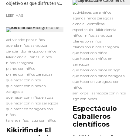
objetivo es que disfruten y...
actividades para niños
LEER MÁS
agenda niños zaragoza
ciencia
cientificas
espectaculo
kikiriciencia
niños
niños zaragoza
actividades para niños
planes con niños
agenda niños zaragoza
planes con niños zaragoza
ciencia
domingos con niños
que hacer con niños
kikiriciencia
Niñas
niños
que hacer con niños en
niños zaragoza
zaragoza
planes con niños
que hacer con niños en zgz
planes con niños zaragoza
que hacer con niños zaragoza
que hacer con niños
que hacer en zaragoza con
que hacer con niños en
niños
zaragoza
san jorge
zaragoza con niños
que hacer con niños en zgz
zgz con niños
que hacer con niños zaragoza
Espectáculo
que hacer en zaragoza con
niños
Caballeros
talleres niños
zgz con niños
científicos
Kikirifinde El