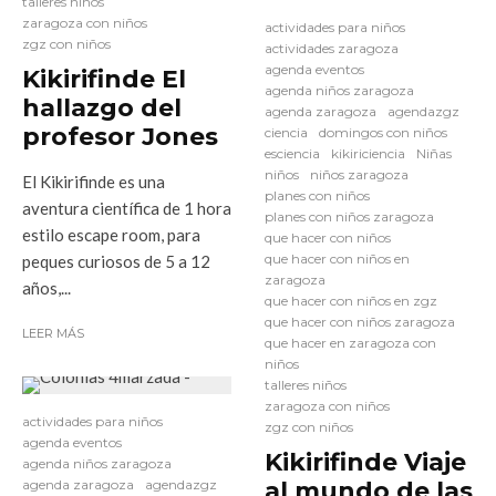
talleres niños
zaragoza con niños
actividades para niños
zgz con niños
actividades zaragoza
agenda eventos
Kikirifinde El
agenda niños zaragoza
hallazgo del
agenda zaragoza
agendazgz
profesor Jones
ciencia
domingos con niños
esciencia
kikiriciencia
Niñas
niños
niños zaragoza
El Kikirifinde es una
planes con niños
aventura científica de 1 hora
planes con niños zaragoza
estilo escape room, para
que hacer con niños
que hacer con niños en
peques curiosos de 5 a 12
zaragoza
años,...
que hacer con niños en zgz
que hacer con niños zaragoza
LEER MÁS
que hacer en zaragoza con
niños
talleres niños
zaragoza con niños
actividades para niños
zgz con niños
agenda eventos
Kikirifinde Viaje
agenda niños zaragoza
agenda zaragoza
agendazgz
al mundo de las