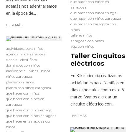
que hacer con niños en
además nos adentraremos
zaragoza
en la época de...
que hacer con niños en zgz
que hacer con niños zaragoza
que hacer en zaragoza con
LEER MÁS
niños
talleres niños
zaragoza con niños
zgz con niños
actividades para niños
agenda niños zaragoza
Taller Cinquitos
ciencia
cientificas
eléctricos
domingos con niños
kikiriciencia
Niñas
niños
En Kikiriciencia realizamos
niños zaragoza
planes con niños
actividades para familias en
planes con niños zaragoza
días especiales como este 5
que hacer con niños
marzo. Vamos a crear un
que hacer con niños en
circuito eléctrico con...
zaragoza
que hacer con niños en zgz
que hacer con niños zaragoza
LEER MÁS
que hacer en zaragoza con
niños