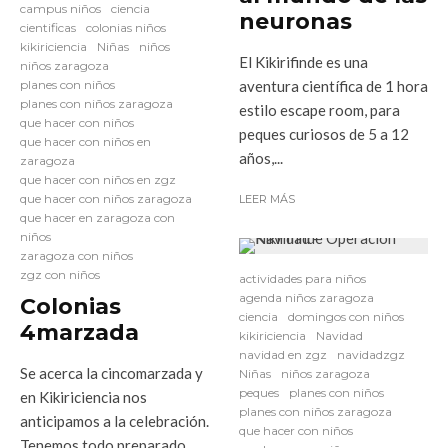
campus niños
ciencia
neuronas
cientificas
colonias niños
kikiriciencia
Niñas
niños
El Kikirifinde es una
niños zaragoza
planes con niños
aventura científica de 1 hora
planes con niños zaragoza
estilo escape room, para
que hacer con niños
peques curiosos de 5 a 12
que hacer con niños en
años,...
zaragoza
que hacer con niños en zgz
que hacer con niños zaragoza
LEER MÁS
que hacer en zaragoza con
niños
zaragoza con niños
zgz con niños
actividades para niños
agenda niños zaragoza
Colonias
ciencia
domingos con niños
4marzada
kikiriciencia
Navidad
navidad en zgz
navidadzgz
Se acerca la cincomarzada y
Niñas
niños zaragoza
peques
planes con niños
en Kikiriciencia nos
planes con niños zaragoza
anticipamos a la celebración.
que hacer con niños
Tenemos todo preparado