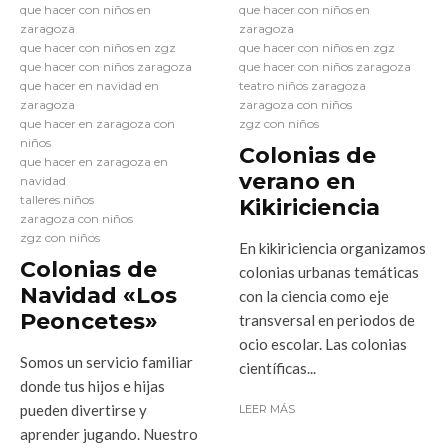
que hacer con niños en
que hacer con niños en
zaragoza
zaragoza
que hacer con niños en zgz
que hacer con niños en zgz
que hacer con niños zaragoza
que hacer con niños zaragoza
que hacer en navidad en
teatro niños zaragoza
zaragoza
zaragoza con niños
que hacer en zaragoza con
zgz con niños
niños
Colonias de
que hacer en zaragoza en
verano en
navidad
talleres niños
Kikiriciencia
zaragoza con niños
zgz con niños
En kikiriciencia organizamos
Colonias de
colonias urbanas temáticas
Navidad «Los
con la ciencia como eje
Peoncetes»
transversal en periodos de
ocio escolar. Las colonias
Somos un servicio familiar
científicas...
donde tus hijos e hijas
pueden divertirse y
LEER MÁS
aprender jugando. Nuestro