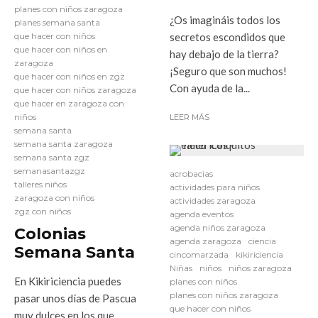
planes con niños zaragoza
¿Os imagináis todos los
planes semana santa
que hacer con niños
secretos escondidos que
que hacer con niños en
hay debajo de la tierra?
zaragoza
¡Seguro que son muchos!
que hacer con niños en zgz
Con ayuda de la...
que hacer con niños zaragoza
que hacer en zaragoza con
niños
LEER MÁS
semana santa
semana santa zaragoza
semana santa zgz
semanasantazgz
acrobacias
talleres niños
actividades para niños
zaragoza con niños
actividades zaragoza
zgz con niños
agenda eventos
agenda niños zaragoza
Colonias
agenda zaragoza
ciencia
Semana Santa
cincomarzada
kikiriciencia
Niñas
niños
niños zaragoza
En Kikiriciencia puedes
planes con niños
planes con niños zaragoza
pasar unos días de Pascua
que hacer con niños
muy dulces en los que