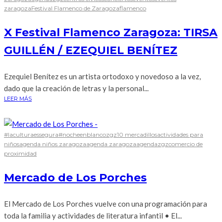
zaragoza
Festival Flamenco de Zaragoza
flamenco
X Festival Flamenco Zaragoza: TIRSA
GUILLÉN / EZEQUIEL BENÍTEZ
Ezequiel Benítez es un artista ortodoxo y novedoso a la vez,
dado que la creación de letras y la personal...
LEER MÁS
#laculturaessegura
#nocheenblancozgz
10 mercadillos
actividades para
niños
agenda niños zaragoza
agenda zaragoza
agendazgz
comercio de
proximidad
Mercado de Los Porches
El Mercado de Los Porches vuelve con una programación para
toda la familia y actividades de literatura infantil • El...