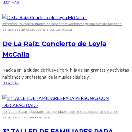
LEER MÁS
#zgzescultura
actividades zaragoza
actuaciones
agenda eventos
agenda
zaragoza
agendazgz
conciertos zaragoza
De La Raíz: Concierto de Leyla
McCalla
Nacida en la ciudad de Nueva York, hija de emigrantes y activistas
haitianos y profesional de la música clásica y...
LEER MÁS
actividades zaragoza
adultos
agendazgz
centros civicos
centros civicos
zaragza
cuidados
encuentros
3º TALLER DE FAMILIARES PARA