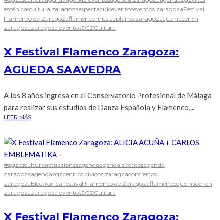
escénicas
cultura zaragoza
espectaculo
eventos
eventos zaragoza
Festival
Flamenco de Zaragoza
flamenco
musica
planes zaragoza
que hacer en
zaragoza
zaragoza eventos
ZGZCultura
X Festival Flamenco Zaragoza:
AGUEDA SAAVEDRA
A los 8 años ingresa en el Conservatorio Profesional de Málaga
para realizar sus estudios de Danza Española y Flamenco,...
LEER MÁS
#zgzescultura
actuaciones
agenda
agenda eventos
agenda
zaragoza
agendazgz
centros civicos zaragza
conciertos
zaragoza
Electrónica
Festival Flamenco de Zaragoza
flamenco
que hacer en
zaragoza
zaragoza eventos
ZGZCultura
X Festival Flamenco Zaragoza: