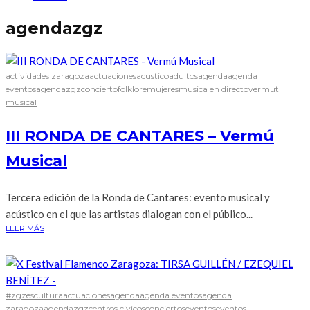
agendazgz
actividades zaragoza
actuaciones
acustico
adultos
agenda
agenda
eventos
agendazgz
concierto
folklore
mujeres
musica en directo
vermut
musical
III RONDA DE CANTARES – Vermú
Musical
Tercera edición de la Ronda de Cantares: evento musical y
acústico en el que las artistas dialogan con el público...
LEER MÁS
#zgzescultura
actuaciones
agenda
agenda eventos
agenda
zaragoza
agendazgz
centros civicos
conciertos
eventos
eventos