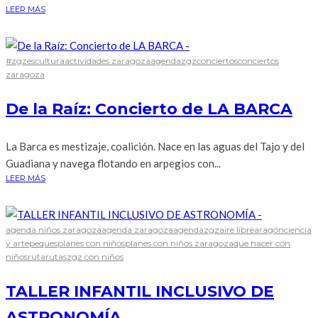
LEER MÁS
#zgzescultura
actividades zaragoza
agendazgz
conciertos
conciertos
zaragoza
De la Raíz: Concierto de LA BARCA
La Barca es mestizaje, coalición. Nace en las aguas del Tajo y del
Guadiana y navega flotando en arpegios con...
LEER MÁS
agenda niños zaragoza
agenda zaragoza
agendazgz
aire libre
aragón
ciencia
y arte
peques
planes con niños
planes con niños zaragoza
que hacer con
niños
ruta
rutas
zgz con niños
TALLER INFANTIL INCLUSIVO DE
ASTRONOMÍA