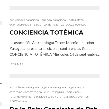
actividades zaragoza
agenda zaragoza
naturaleza
quehacerenzgz
Salud
solidaridad
zaragoza eventos
CONCIENCIA TOTÉMICA
La asociación Antropología Tercer Milenio – sección
Zaragoza- presenta un ciclo de conferencias titulado:
CONCIENCIA TOTÉMICA Miércoles 14 de septiembre...
LEER MÁS
..
actividades zaragoza
agenda zaragoza
agendazgz
centros civicos zaragza
culturasegura
pop y rock
rotonda delicias
zaragoza es cultura
zaragoza eventos
ZGZCultura