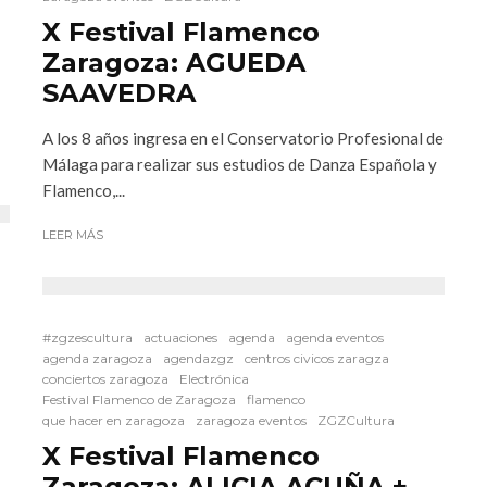
X Festival Flamenco
Zaragoza: AGUEDA
SAAVEDRA
A los 8 años ingresa en el Conservatorio Profesional de
Málaga para realizar sus estudios de Danza Española y
Flamenco,...
LEER MÁS
#zgzescultura
actuaciones
agenda
agenda eventos
agenda zaragoza
agendazgz
centros civicos zaragza
conciertos zaragoza
Electrónica
Festival Flamenco de Zaragoza
flamenco
que hacer en zaragoza
zaragoza eventos
ZGZCultura
X Festival Flamenco
Zaragoza: ALICIA ACUÑA +