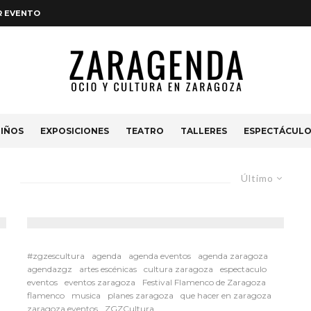
R EVENTO
IÑOS
EXPOSICIONES
TEATRO
TALLERES
ESPECTÁCUL
Último
#zgzescultura
agenda
agenda eventos
agenda zaragoza
agendazgz
artes escénicas
cultura zaragoza
espectaculo
eventos
eventos zaragoza
Festival Flamenco de Zaragoza
flamenco
musica
planes zaragoza
que hacer en zaragoza
zaragoza eventos
ZGZCultura