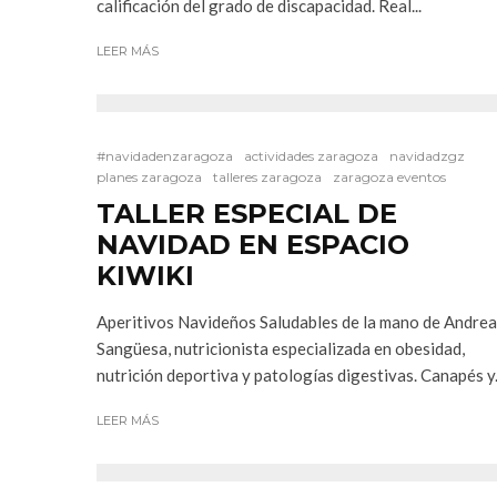
calificación del grado de discapacidad. Real...
LEER MÁS
#navidadenzaragoza
actividades zaragoza
navidadzgz
planes zaragoza
talleres zaragoza
zaragoza eventos
TALLER ESPECIAL DE
NAVIDAD EN ESPACIO
KIWIKI
Aperitivos Navideños Saludables de la mano de Andrea
Sangüesa, nutricionista especializada en obesidad,
nutrición deportiva y patologías digestivas. Canapés y.
LEER MÁS