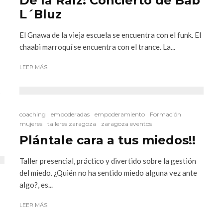
De la Raíz: Concierto de Bab
L´Bluz
El Gnawa de la vieja escuela se encuentra con el funk. El
chaabi marroquí se encuentra con el trance. La...
LEER MÁS
s
coaching
empoderadas
empoderamiento
Formación
mujeres
talleres zaragoza
zaragoza eventos
Plántale cara a tus miedos!!
Taller presencial, práctico y divertido sobre la gestión
del miedo. ¿Quién no ha sentido miedo alguna vez ante
algo?, es...
LEER MÁS