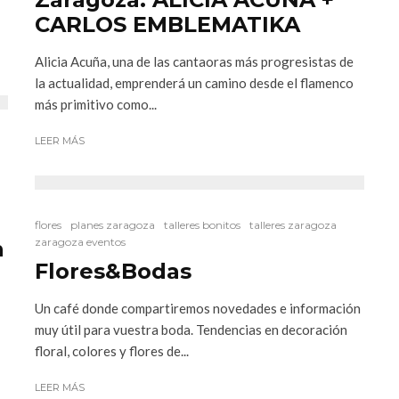
CARLOS EMBLEMATIKA
Alicia Acuña, una de las cantaoras más progresistas de
la actualidad, emprenderá un camino desde el flamenco
más primitivo como...
LEER MÁS
flores
planes zaragoza
talleres bonitos
talleres zaragoza
zaragoza eventos
n
Flores&Bodas
Un café donde compartiremos novedades e información
muy útil para vuestra boda. Tendencias en decoración
floral, colores y flores de...
LEER MÁS