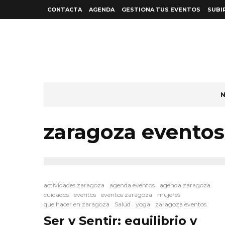
CONTACTA
AGENDA
GESTIONA TUS EVENTOS
SUBI
N
zaragoza eventos
actividades zaragoza
agenda eventos
agenda zaragoza
cuidados
eventos
eventos zaragoza
mujeres
que hacer en zaragoza
Salud
yoga
zaragoza eventos
Ser y Sentir: equilibrio y