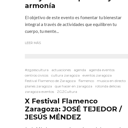
armonía
El objetivo de este evento es fomentar tu bienestar
integral a través de actividades que equilibren tu
cuerpo, tu mente...
LEER MÁS
#zgzescultura
actuaciones
agenda
agenda eventos
centros civicos
cultura zaragoza
eventos zaragoza
Festival Flamenco de Zaragoza
flamenco
musica en directo
planes zaragoza
que hacer en zaragoza
rotonda delicias
zaragoza eventos
ZGZCultura
X Festival Flamenco
Zaragoza: JOSÉ TEJEDOR /
JESÚS MÉNDEZ