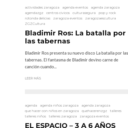
actividades zaragoza
agenda eventos
agenda zaragoza
agendazgz
centros civicos
culturasegura
pop y rock
rotonda delicias
zaragoza eventos
zaragozaescultura
ZGZCultura
Bladimir Ros: La batalla por
las tabernas
Bladimir Ros presenta su nuevo disco La batalla por la
tabernas. El fantasma de Bladimir devino carne de
canción cuando...
LEER MÁS
agenda
agenda niños zaragoza
agenda zaragoza
que hacer con niños en zaragoza
quehacerenzgz
talleres
talleres niños
talleres zaragoza
zaragoza eventos
EL ESPACIO – 3 A 6 AÑOS