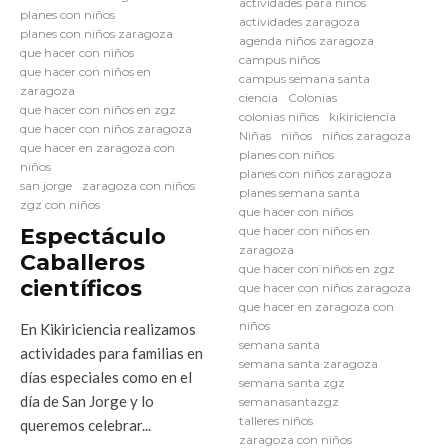
actividades para niños
planes con niños
actividades zaragoza
planes con niños zaragoza
agenda niños zaragoza
que hacer con niños
campus niños
que hacer con niños en
campus semana santa
zaragoza
ciencia
Colonias
que hacer con niños en zgz
colonias niños
kikiriciencia
que hacer con niños zaragoza
Niñas
niños
niños zaragoza
que hacer en zaragoza con
planes con niños
niños
planes con niños zaragoza
san jorge
zaragoza con niños
planes semana santa
zgz con niños
que hacer con niños
Espectáculo
que hacer con niños en
zaragoza
Caballeros
que hacer con niños en zgz
científicos
que hacer con niños zaragoza
que hacer en zaragoza con
niños
En Kikiriciencia realizamos
semana santa
actividades para familias en
semana santa zaragoza
días especiales como en el
semana santa zgz
día de San Jorge y lo
semanasantazgz
talleres niños
queremos celebrar...
zaragoza con niños