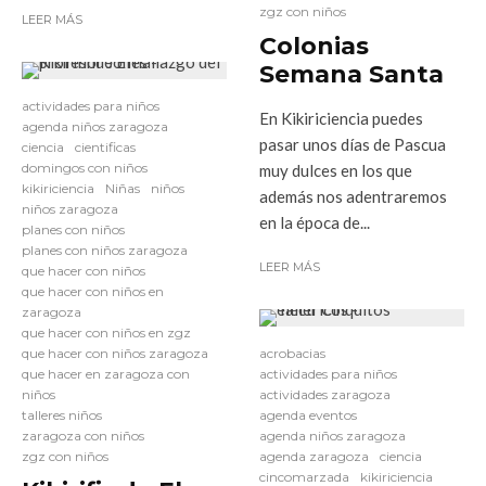
zgz con niños
LEER MÁS
Colonias
Semana Santa
actividades para niños
En Kikiriciencia puedes
agenda niños zaragoza
pasar unos días de Pascua
ciencia
cientificas
domingos con niños
muy dulces en los que
kikiriciencia
Niñas
niños
además nos adentraremos
niños zaragoza
en la época de...
planes con niños
planes con niños zaragoza
LEER MÁS
que hacer con niños
que hacer con niños en
zaragoza
que hacer con niños en zgz
que hacer con niños zaragoza
acrobacias
que hacer en zaragoza con
actividades para niños
niños
actividades zaragoza
talleres niños
agenda eventos
zaragoza con niños
agenda niños zaragoza
zgz con niños
agenda zaragoza
ciencia
cincomarzada
kikiriciencia