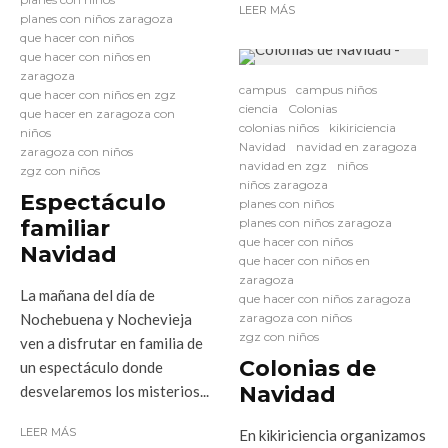
LEER MÁS
planes con niños zaragoza
que hacer con niños
que hacer con niños en
zaragoza
campus
campus niños
que hacer con niños en zgz
ciencia
Colonias
que hacer en zaragoza con
colonias niños
kikiriciencia
niños
Navidad
navidad en zaragoza
zaragoza con niños
navidad en zgz
niños
zgz con niños
niños zaragoza
Espectáculo
planes con niños
familiar
planes con niños zaragoza
que hacer con niños
Navidad
que hacer con niños en
zaragoza
La mañana del día de
que hacer con niños zaragoza
Nochebuena y Nochevieja
zaragoza con niños
zgz con niños
ven a disfrutar en familia de
Colonias de
un espectáculo donde
Navidad
desvelaremos los misterios...
LEER MÁS
En kikiriciencia organizamos