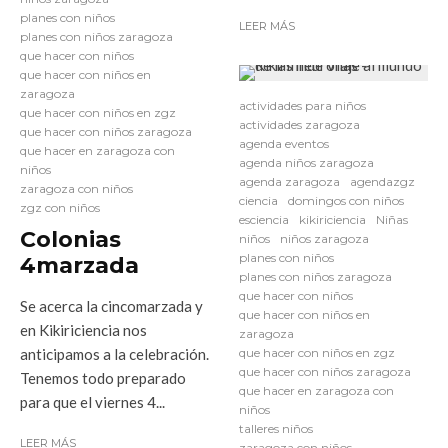
planes con niños
LEER MÁS
planes con niños zaragoza
que hacer con niños
que hacer con niños en
zaragoza
actividades para niños
que hacer con niños en zgz
actividades zaragoza
que hacer con niños zaragoza
agenda eventos
que hacer en zaragoza con
agenda niños zaragoza
niños
agenda zaragoza
agendazgz
zaragoza con niños
ciencia
domingos con niños
zgz con niños
esciencia
kikiriciencia
Niñas
Colonias
niños
niños zaragoza
planes con niños
4marzada
planes con niños zaragoza
que hacer con niños
Se acerca la cincomarzada y
que hacer con niños en
en Kikiriciencia nos
zaragoza
anticipamos a la celebración.
que hacer con niños en zgz
que hacer con niños zaragoza
Tenemos todo preparado
que hacer en zaragoza con
para que el viernes 4...
niños
talleres niños
LEER MÁS
zaragoza con niños