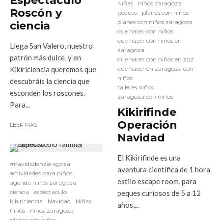
Espectáculo
Niñas
niños zaragoza
Roscón y
peques
planes con niños
planes con niños zaragoza
ciencia
que hacer con niños
que hacer con niños en
Llega San Valero, nuestro
zaragoza
patrón más dulce, y en
que hacer con niños en zgz
Kikiriciencia queremos que
que hacer en zaragoza con
niños
descubráis la ciencia que
talleres niños
esconden los roscones.
zaragoza con niños
Para...
Kikirifinde
Operación
LEER MÁS
Navidad
El Kikirifinde es una
#navidadenzaragoza
aventura científica de 1 hora
actividades para niños
estilo escape room, para
agenda niños zaragoza
ciencia
espectaculo
peques curiosos de 5 a 12
kikiriciencia
Navidad
Niñas
años,...
niños
niños zaragoza
planes con niños