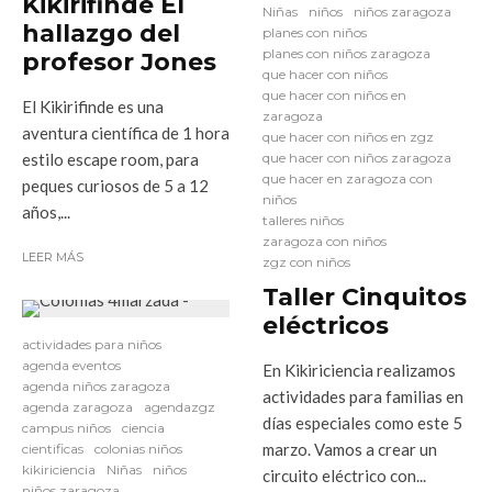
Kikirifinde El
Niñas
niños
niños zaragoza
hallazgo del
planes con niños
planes con niños zaragoza
profesor Jones
que hacer con niños
que hacer con niños en
El Kikirifinde es una
zaragoza
aventura científica de 1 hora
que hacer con niños en zgz
estilo escape room, para
que hacer con niños zaragoza
que hacer en zaragoza con
peques curiosos de 5 a 12
niños
años,...
talleres niños
zaragoza con niños
LEER MÁS
zgz con niños
Taller Cinquitos
eléctricos
actividades para niños
agenda eventos
En Kikiriciencia realizamos
agenda niños zaragoza
actividades para familias en
agenda zaragoza
agendazgz
días especiales como este 5
campus niños
ciencia
marzo. Vamos a crear un
cientificas
colonias niños
kikiriciencia
Niñas
niños
circuito eléctrico con...
niños zaragoza