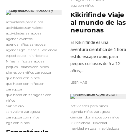
zgz con niños
Kikirifinde Viaje
al mundo de las
actividades para niños
actividades san valero
neuronas
actividades zaragoza
agenda eventos
El Kikirifinde es una
agenda niños zaragoza
aventura científica de 1 hora
agendazgz
ciencia
esciencia
espectaculo
kikiriciencia
estilo escape room, para
Niñas
niños zaragoza
peques curiosos de 5 a 12
peques
planes con niños
años,...
planes con niños zaragoza
que hacer con niños
LEER MÁS
que hacer con niños en
zaragoza
que hacer en zaragoza con
niños
San Valero
actividades para niños
san valero zaragoza
agenda niños zaragoza
zaragoza con niños
ciencia
domingos con niños
zgz con niños
kikiriciencia
Navidad
navidad en zgz
navidadzgz