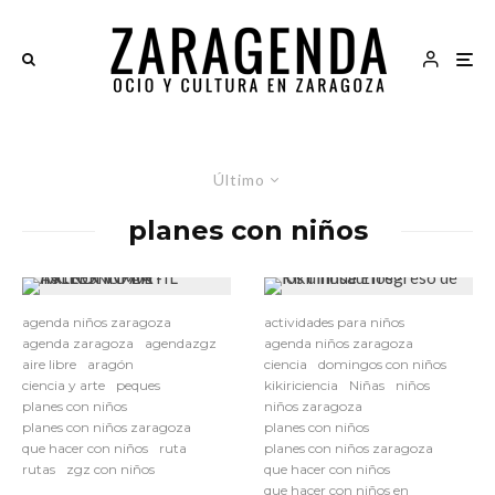
Último
planes con niños
agenda niños zaragoza
actividades para niños
agenda zaragoza
agendazgz
agenda niños zaragoza
aire libre
aragón
ciencia
domingos con niños
ciencia y arte
peques
kikiriciencia
Niñas
niños
planes con niños
niños zaragoza
planes con niños zaragoza
planes con niños
que hacer con niños
ruta
planes con niños zaragoza
rutas
zgz con niños
que hacer con niños
que hacer con niños en