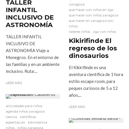
TALLER
zaragoza
INFANTIL
que hacer con niños en zgz
que hacer con niños zaragoza
INCLUSIVO DE
que hacer en zaragoza con
ASTRONOMÍA
niños
talleres niños
zgz con niños
TALLER INFANTIL
Kikirifinde El
INCLUSIVO DE
regreso de los
ASTRONOMÍA Viaje a
dinosaurios
Monegros. En el entorno de
las familias y en un ambiente
El Kikirifinde es una
inclusivo. Ruta:...
aventura científica de 1 hora
estilo escape room, para
LEER MÁS
peques curiosos de 5 a 12
años,...
actividades para niños
LEER MÁS
agenda niños zaragoza
ciencia
cientificas
espectaculo
kikiriciencia
niños
niños zaragoza