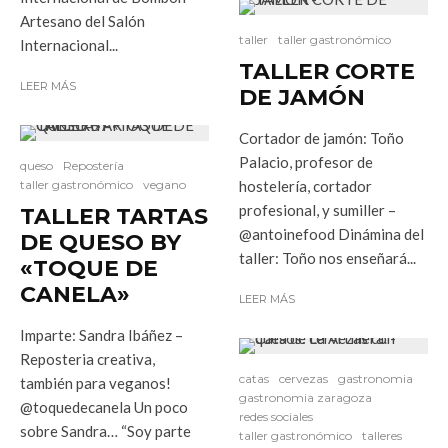
Artesano del Salón
taller
taller gastronómico
Internacional...
TALLER CORTE
LEER MÁS
DE JAMÓN
Cortador de jamón: Toño
Palacio, profesor de
queso
Repostería
taller gastronómico
vegano
hostelería, cortador
profesional, y sumiller –
TALLER TARTAS
@antoinefood Dinámina del
DE QUESO BY
taller: Toño nos enseñará...
«TOQUE DE
CANELA»
LEER MÁS
Imparte: Sandra Ibáñez –
Reposteria creativa,
catas
cervezas
gastronomia
también para veganos!
gastronomia zaragoza
@toquedecanela Un poco
redes sociales
sobre Sandra… “Soy parte
taller gastronómico
talleres