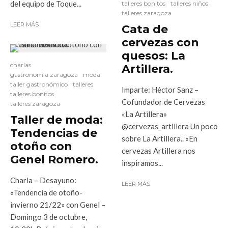
del equipo de Toque...
talleres bonitos
talleres niños
talleres zaragoza
LEER MÁS
Cata de
cervezas con
quesos: La
charlas
Artillera.
gastronomia zaragoza
moda
taller gastronómico
talleres
Imparte: Héctor Sanz –
talleres bonitos
Cofundador de Cervezas
talleres zaragoza
«La Artillera»
Taller de moda:
@cervezas_artillera Un poco
Tendencias de
sobre La Artillera.. «En
otoño con
cervezas Artillera nos
Genel Romero.
inspiramos...
Charla – Desayuno:
LEER MÁS
«Tendencia de otoño-
invierno 21/22» con Genel –
Domingo 3 de octubre,