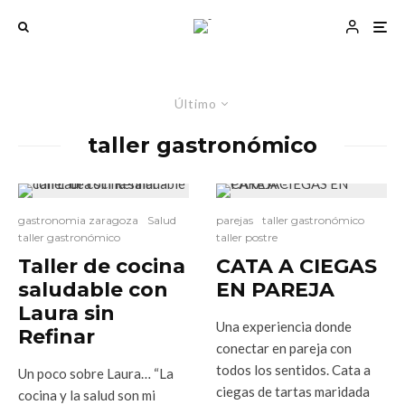
Último
taller gastronómico
gastronomia zaragoza
Salud
parejas
taller gastronómico
taller gastronómico
taller postre
Taller de cocina
CATA A CIEGAS
saludable con
EN PAREJA
Laura sin
Una experiencia donde
Refinar
conectar en pareja con
todos los sentidos. Cata a
Un poco sobre Laura… “La
ciegas de tartas maridada
cocina y la salud son mi