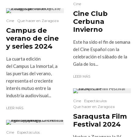
Cine
Cine Club
Cerbuna
Cine
Que hacer en Zaragoza
Invierno
Campus de
verano de cine
Este ha sido el fin de semana
y series 2024
del Cine Español con la
celebración el sábado de la
La cuarta edición
Gala de los...
del Campus La Inmortal, a
las puertas del verano,
LEER MÁS
representa el creciente
interés mutuo entre la
industria audiovisual...
Cine
Espectáculos
Que hacer en Zaragoza
LEER MÁS
Saraqusta Film
Festival 2024
Cine
Espectáculos
Vuelve a Zaragoza la IV