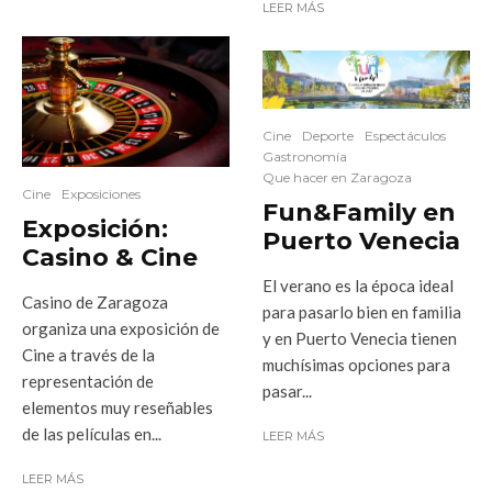
LEER MÁS
Cine
Deporte
Espectáculos
Gastronomía
Que hacer en Zaragoza
Cine
Exposiciones
Fun&Family en
Exposición:
Puerto Venecia
Casino & Cine
El verano es la época ideal
Casino de Zaragoza
para pasarlo bien en familia
organiza una exposición de
y en Puerto Venecia tienen
Cine a través de la
muchísimas opciones para
representación de
pasar...
elementos muy reseñables
de las películas en...
LEER MÁS
LEER MÁS