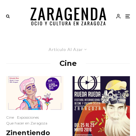
Artículo Al Azar
Cine
Cine
Exposiciones
Que hacer en Zaragoza
Zinentiendo