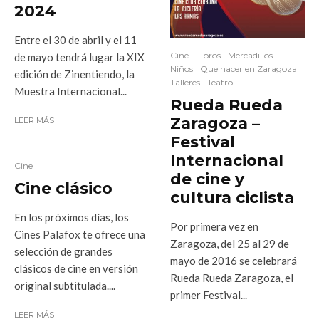
2024
Entre el 30 de abril y el 11
Cine
Libros
Mercadillos
de mayo tendrá lugar la XIX
Niños
Que hacer en Zaragoza
edición de Zinentiendo, la
Talleres
Teatro
Muestra Internacional...
Rueda Rueda
Zaragoza –
LEER MÁS
Festival
Internacional
Cine
de cine y
Cine clásico
cultura ciclista
En los próximos días, los
Por primera vez en
Cines Palafox te ofrece una
Zaragoza, del 25 al 29 de
selección de grandes
mayo de 2016 se celebrará
clásicos de cine en versión
Rueda Rueda Zaragoza, el
original subtitulada....
primer Festival...
LEER MÁS